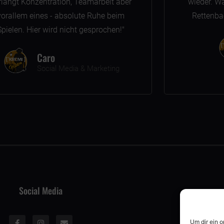
rlangt Konzentration, Teamarbeit aber
wieder. W
vorallem eines - absolute Ruhe beim
Rettenbac
Spielen. Hier wird nicht gesprochen!"
Caro
Social Media & Marketing
Social Media
Um dir ein 