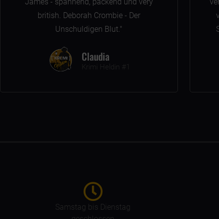
James - spannend, packend und very
ve
british. Deborah Crombie - Der
Unschuldigen Blut."
Claudia
Krimi Heldin #1
Samstag bis Dienstag
geschlossen