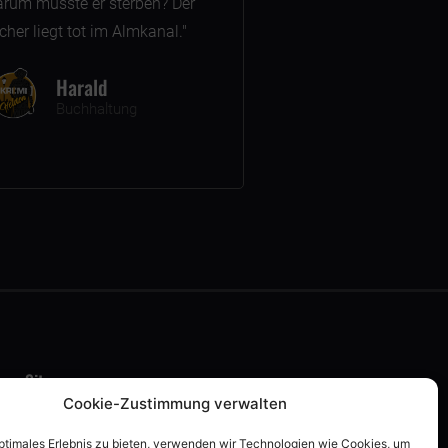
arum musste er sterben? Der
her liegt tot im Almkanal."
Harald
Buchhaltung
Sitemap
Cookie-Zustimmung verwalten
Team
optimales Erlebnis zu bieten, verwenden wir Technologien wie Cookies, um
Kontakt